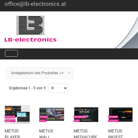
office@lb-electronics.at
Hotline: +43 1 36030
Anlegedatum des Produktes -/+
Ergebnisse 1 - 5 von 5
METUS
METUS
METUS
METUS
PLAYER
WALL
MEDIACUBE
INGEST