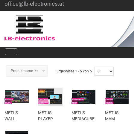
office@lb-electronics.at
Hotline: +43 1 36030
Produktname -/+
Ergebnisse 1 - 5 von 5
METUS
METUS
METUS
METUS
WALL
PLAYER
MEDIACUBE
MAM