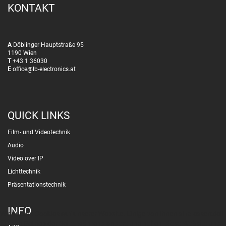
KONTAKT
A
Döblinger Hauptstraße 95
1190 Wien
T
+43 1 36030
E
office@lb-electronics.at
QUICK LINKS
Film- und Videotechnik
Audio
Video over IP
Lichttechnik
Präsentationstechnik
INFO
Wir nutzen Cookies auf unserer Website. Einige von ihnen sind essenziell
für den Betrieb der Seite, während andere uns helfen, diese Website und