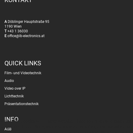
KONTAKT
A
Döblinger Hauptstraße 95
1190 Wien
T
+43 1 36030
E
office@lb-electronics.at
QUICK LINKS
Film- und Videotechnik
Audio
Video over IP
Lichttechnik
Präsentationstechnik
INFO
Wir nutzen Cookies auf unserer Website. Einige von ihnen sind essenziell
für den Betrieb der Seite, während andere uns helfen, diese Website und
AGB
die Nutzererfahrung zu verbessern (Tracking Cookies). Sie können selbst