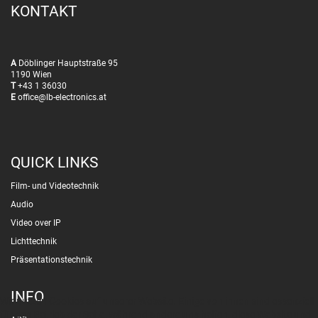
KONTAKT
A
Döblinger Hauptstraße 95
1190 Wien
T
+43 1 36030
E
office@lb-electronics.at
QUICK LINKS
Film- und Videotechnik
Audio
Video over IP
Lichttechnik
Präsentationstechnik
INFO
Wir nutzen Cookies auf unserer Website. Einige von ihnen sind essenziell
für den Betrieb der Seite, während andere uns helfen, diese Website und