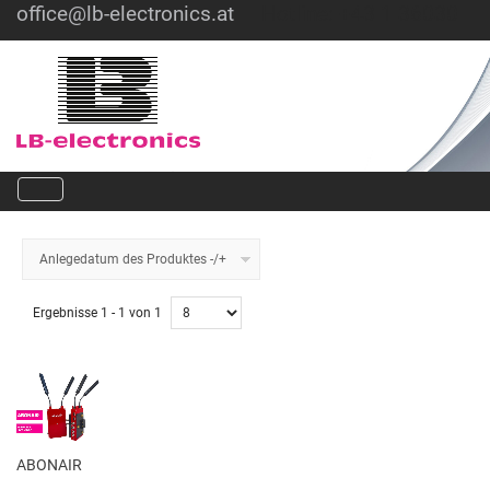
office@lb-electronics.at
Hotline: +43 1 36030
Anlegedatum des Produktes -/+
Ergebnisse 1 - 1 von 1
ABONAIR