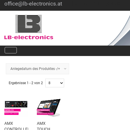
office@lb-electronics.at
Hotline: +43 1 36030
Anlegedatum des Produktes -/+
Ergebnisse 1 - 2 von 2
AMX
AMX
CONTROLLERS
TOUCH