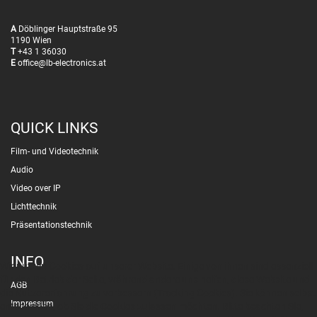
A
Döblinger Hauptstraße 95
1190 Wien
T
+43 1 36030
E
office@lb-electronics.at
QUICK LINKS
Film- und Videotechnik
Audio
Video over IP
Lichttechnik
Präsentationstechnik
INFO
Wir nutzen Cookies auf unserer Website. Einige von ihnen sind essenziell
für den Betrieb der Seite, während andere uns helfen, diese Website und
AGB
die Nutzererfahrung zu verbessern (Tracking Cookies). Sie können selbst
Impressum
entscheiden, ob Sie die Cookies zulassen möchten. Bitte beachten Sie,