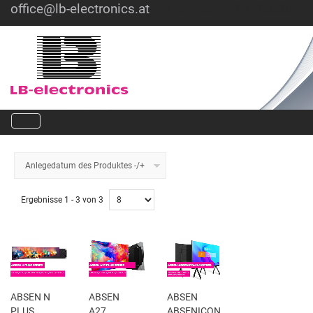
office@lb-electronics.at
Hotline: +43 1 36030
Anlegedatum des Produktes -/+
Ergebnisse 1 - 3 von 3
ABSEN N
ABSEN
ABSEN
PLUS
A27
ABSENICON