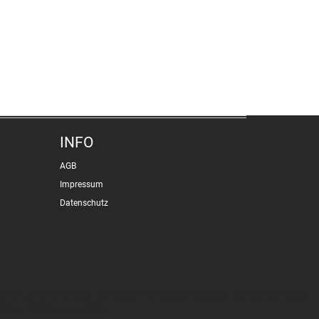
INFO
AGB
Impressum
Datenschutz
die Nutzererfahrung zu verbessern (Tracking Cookies). Sie können selbst
ite zur Verfügung stehen.