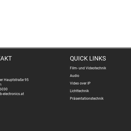
TAKT
QUICK LINKS
Film- und Videotechnik
Audio
er Hauptstraße 95
Video over IP
n
6030
Lichttechnik
b-electronics.at
Präsentationstechnik
 für den Betrieb der Seite, während andere uns helfen, diese Website und 
ss bei einer Ablehnung womöglich nicht mehr alle Funktionalitäten der Se