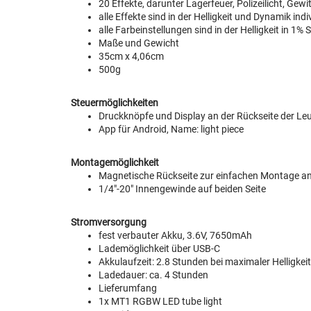
20 Effekte, darunter Lagerfeuer, Polizeilicht, Gewit
alle Effekte sind in der Helligkeit und Dynamik ind
alle Farbeinstellungen sind in der Helligkeit in 1
Maße und Gewicht
35cm x 4,06cm
500g
Steuermöglichkeiten
Druckknöpfe und Display an der Rückseite der Le
App für Android, Name: light piece
Montagemöglichkeit
Magnetische Rückseite zur einfachen Montage an
1/4"-20" Innengewinde auf beiden Seite
Stromversorgung
fest verbauter Akku, 3.6V, 7650mAh
Lademöglichkeit über USB-C
Akkulaufzeit: 2.8 Stunden bei maximaler Helligkeit
Ladedauer: ca. 4 Stunden
Lieferumfang
1x MT1 RGBW LED tube light