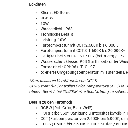
Eckdaten
35cm LED-Röhre
RGB-W
10W
Wasserdicht, IP68
Technische Details
Leistung: 10W
Farbtemperatur mit CCT: 2.600K bis 6.000K
Farbtemperatur mit CCT-S: 1.600K bis 20.000K*
Helligkeit bei 5.600K: 1917 Lux (bei 30cm) / 172 
Wasserschutzklasse: IP68 (für Einsatz unter Was
Farbreinheit: CRI: 96+; TLCI: 97+
tolerierte Umgebungstemperatur im laufenden Betr
*Zum besseren
Verständnis
von CCT-S:
CCT-S steht für Controlled Color Temperature SPECIAL. 
oberen Bereich bei 20.000K eine Blaufärbung zu sehen. 
Details zu den Farbmodi
RGBW (Rot, Grün, Blau, Weiß)
HSI (Farbe 360°, Sättigung & Intensität jeweils i
CCT (Farbtemperatur von 2.600K bis 6.000K, dimm
CCT-S (1.600K bis 2.600K in 100K Stufen / 6000K