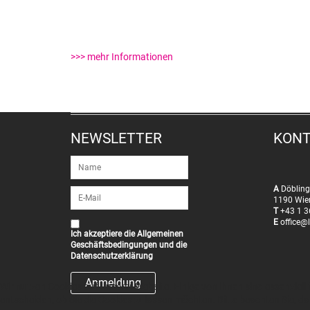
>>> mehr Informationen
NEWSLETTER
KON
A
Döbling
1190 Wie
T
+43 1 3
E
office@l
Ich akzeptiere die
Allgemeinen
Geschäftsbedingungen
und die
Datenschutzerklärung
Wir nutzen Cookies auf unserer Website. Einige von ihnen sind essenziell
entscheiden, ob Sie die Cookies zulassen möchten. Bitte beachten Sie, da