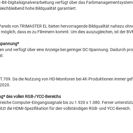
Bit-Digitalsignalverarbeitung verfügt über das Farbmanagementsystem N
ichbleibend hohe Bildqualität garantiert.
-Panels von TRIMASTER EL bieten hervorragende Bildqualität nahezu oh
ch möglich, dass es zu Flimmern kommt. Um dies auszugleichen, ist der 
mspannung*
 und verfügt über eine Anzeige bei geringer DC-Spannung. Dadurch prof
ät.
709. Da die Nutzung von HD-Monitoren bei 4K-Produktionen immer gefr
.2020.
ng* des vollen RGB-/YCC-Bereichs
iche Computer-Eingangssignale bis zu 1.920 x 1.080. Ferner unterstützt
ützt die HDMI-Spezifikation für den vollständigen RGB- und YCC-Bereich.