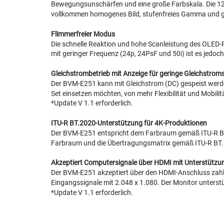
Bewegungsunschärfen und eine große Farbskala. Die 12-
vollkommen homogenes Bild, stufenfreies Gamma und gle
Flimmerfreier Modus
Die schnelle Reaktion und hohe Scanleistung des OLED
mit geringer Frequenz (24p, 24PsF und 50i) ist es jedo
Gleichstrombetrieb mit Anzeige für geringe Gleichstro
Der BVM-E251 kann mit Gleichstrom (DC) gespeist werden
Set einsetzen möchten, von mehr Flexibilität und Mobilit
*Update V 1.1 erforderlich.
ITU-R BT.2020-Unterstützung für 4K-Produktionen
Der BVM-E251 entspricht dem Farbraum gemäß ITU-R BT.
Farbraum und die Übertragungsmatrix gemäß ITU-R BT
Akzeptiert Computersignale über HDMI mit Unterstützu
Der BVM-E251 akzeptiert über den HDMI-Anschluss zahlre
Eingangssignale mit 2.048 x 1.080. Der Monitor unterst
*Update V 1.1 erforderlich.