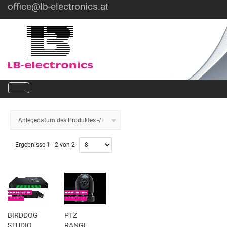
office@lb-electronics.at
Hotline: +43 1 36030
Anlegedatum des Produktes -/+
Ergebnisse 1 - 2 von 2
BIRDDOG
PTZ
STUDIO
RANGE