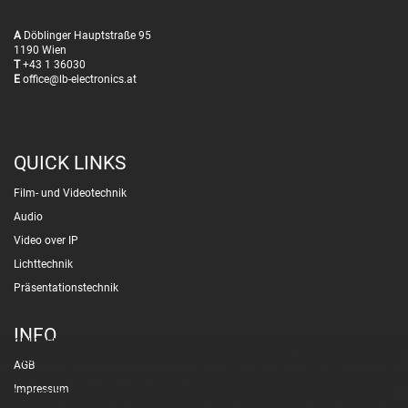
A
Döblinger Hauptstraße 95
1190 Wien
T
+43 1 36030
E
office@lb-electronics.at
QUICK LINKS
Film- und Videotechnik
Audio
Video over IP
Lichttechnik
Präsentationstechnik
INFO
Wir nutzen Cookies auf unserer Website. Einige von ihnen sind essenziell
für den Betrieb der Seite, während andere uns helfen, diese Website und
AGB
die Nutzererfahrung zu verbessern (Tracking Cookies). Sie können selbst
Impressum
entscheiden, ob Sie die Cookies zulassen möchten. Bitte beachten Sie,