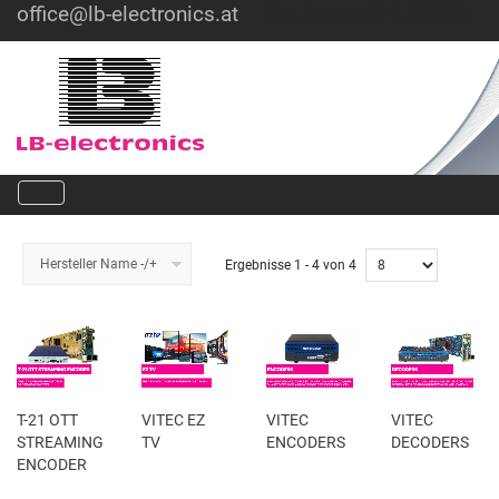
office@lb-electronics.at
Hotline: +43 1 36030
Hersteller Name -/+
Ergebnisse 1 - 4 von 4
T-21 OTT
VITEC EZ
VITEC
VITEC
STREAMING
TV
ENCODERS
DECODERS
ENCODER