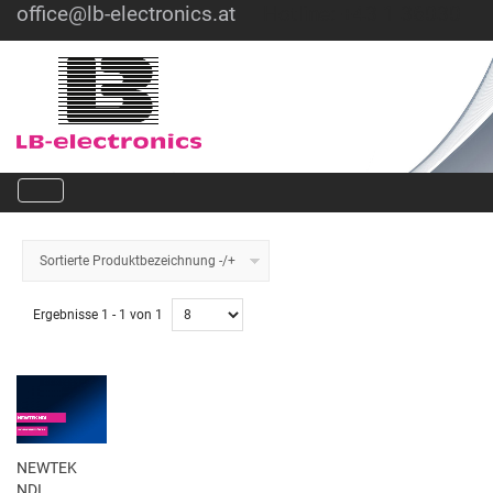
office@lb-electronics.at
Hotline: +43 1 36030
Sortierte Produktbezeichnung -/+
Ergebnisse 1 - 1 von 1
NEWTEK
NDI