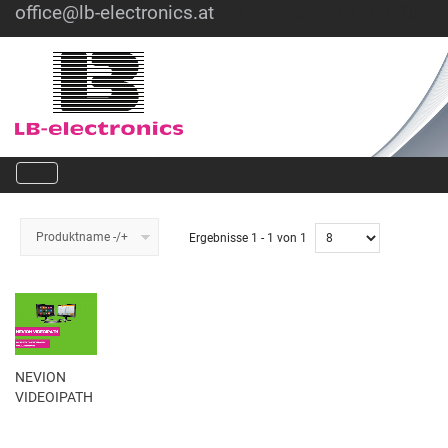
office@lb-electronics.at
Hotline: +43 1 36030
Produktname -/+
Ergebnisse 1 - 1 von 1
NEVION
VIDEOIPATH