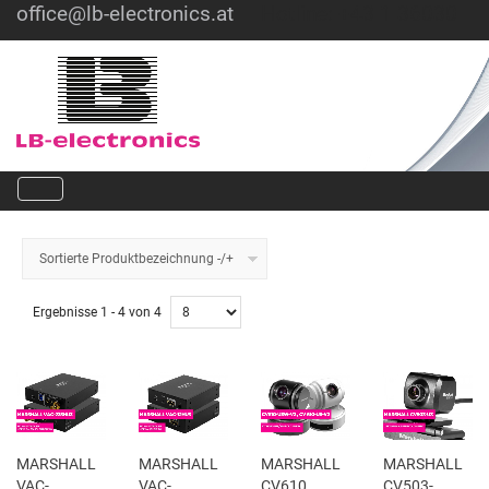
office@lb-electronics.at
Hotline: +43 1 36030
Sortierte Produktbezeichnung -/+
Ergebnisse 1 - 4 von 4
MARSHALL
MARSHALL
MARSHALL
MARSHALL
VAC-
VAC-
CV610
CV503-