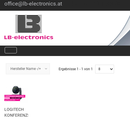
office@lb-electronics.at
Hotline: +43 1 36030
Hersteller Name -/+
Ergebnisse 1 - 1 von 1
LOGITECH
KONFERENZSYSTEME