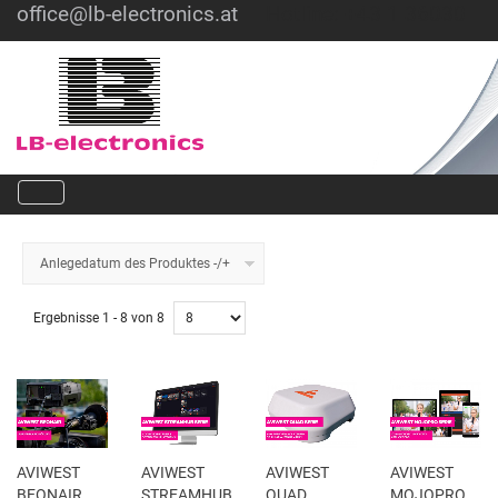
office@lb-electronics.at
Hotline: +43 1 36030
Anlegedatum des Produktes -/+
Ergebnisse 1 - 8 von 8
AVIWEST
AVIWEST
AVIWEST
AVIWEST
BEONAIR
STREAMHUB
QUAD
MOJOPRO