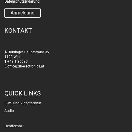
Datenschutzerklärung
KONTAKT
A
Döblinger Hauptstraße 95
1190 Wien
T
+43 1 36030
E
office@lb-electronics.at
QUICK LINKS
Film- und Videotechnik
Audio
Video over IP
Lichttechnik