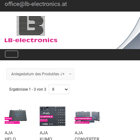
office@lb-electronics.at
Hotline: +43 1 36030
Anlegedatum des Produktes -/+
Ergebnisse 1 - 3 von 3
AJA
AJA
AJA
HELO
KUMO
CONVERTER