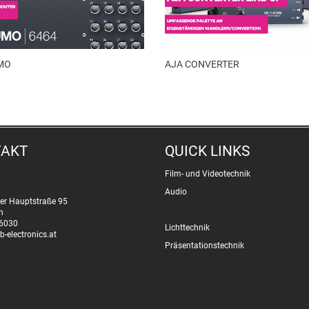
MO
AJA CONVERTER
TAKT
QUICK LINKS
Film- und Videotechnik
Audio
er Hauptstraße 95
Video over IP
n
6030
Lichttechnik
b-electronics.at
Präsentationstechnik