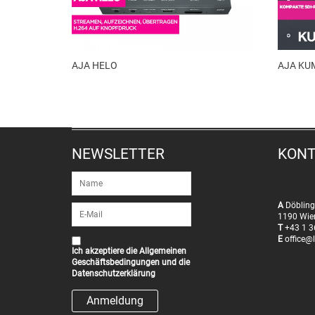
AJA HELO
AJA KU
NEWSLETTER
KON
A
Döbling
1190 Wie
T
+43 1 3
E
office@l
Ich akzeptiere die
Allgemeinen
Geschäftsbedingungen
und die
Datenschutzerklärung