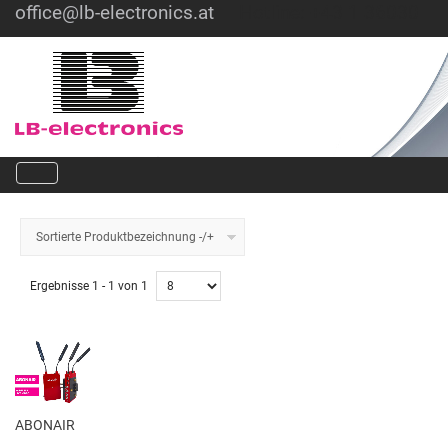
office@lb-electronics.at
Hotline: +43 1 36030
Sortierte Produktbezeichnung -/+
Ergebnisse 1 - 1 von 1
ABONAIR