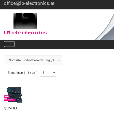
office@lb-electronics.at
Hotline: +43 1 36030
Sortierte Produktbezeichnung -/+
Ergebnisse 1 - 1 von 1
QUMULO