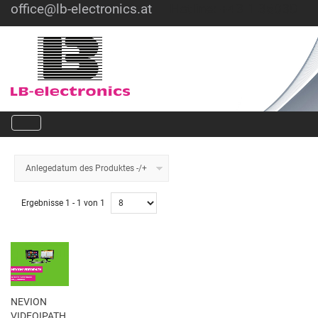
office@lb-electronics.at
Hotline: +43 1 36030
Anlegedatum des Produktes -/+
Ergebnisse 1 - 1 von 1
NEVION
VIDEOIPATH