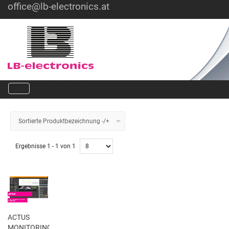
office@lb-electronics.at
Hotline: +43 1 36030
Sortierte Produktbezeichnung -/+
Ergebnisse 1 - 1 von 1
ACTUS
MONITORING