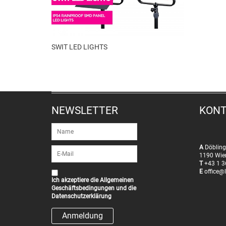
SWIT LED LIGHTS
NEWSLETTER
KON
A
Döbling
1190 Wie
T
+43 1 3
E
office@l
Ich akzeptiere die
Allgemeinen
Geschäftsbedingungen
und die
Datenschutzerklärung