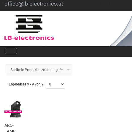
office@lb-electronics.at
Hotline: +43 1 36030
Sortierte Produktbezeichnung -/+
Ergebnisse 9 - 9 von 9
ARC-
LAMP