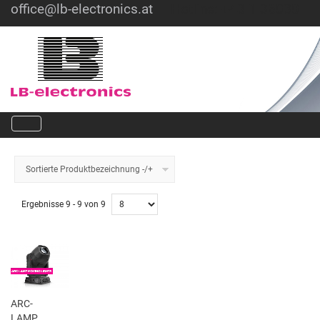
office@lb-electronics.at
Hotline: +43 1 36030
Sortierte Produktbezeichnung -/+
Ergebnisse 9 - 9 von 9
ARC-
LAMP