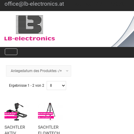
office@lb-electronics.at
Hotline: +43 1 36030
Anlegedatum des Produktes -/+
Ergebnisse 1 - 2 von 2
SACHTLER
SACHTLER
AKTIV
FLOWTECH