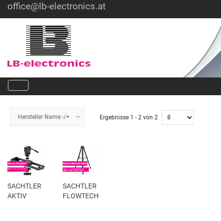
office@lb-electronics.at
Hotline: +43 1 36030
Hersteller Name -/+
Ergebnisse 1 - 2 von 2
SACHTLER
SACHTLER
AKTIV
FLOWTECH