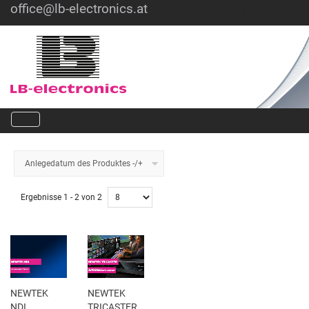
office@lb-electronics.at
Hotline: +43 1 36030
Anlegedatum des Produktes -/+
Ergebnisse 1 - 2 von 2
NEWTEK
NEWTEK
NDI
TRICASTER