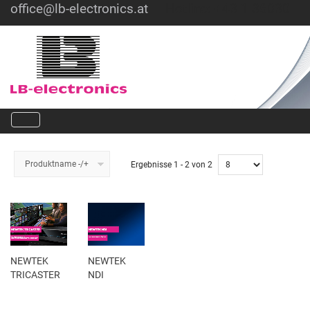
office@lb-electronics.at
Hotline: +43 1 36030
Produktname -/+
Ergebnisse 1 - 2 von 2
NEWTEK
NEWTEK
TRICASTER
NDI