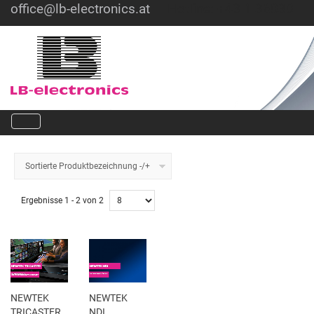
office@lb-electronics.at
Hotline: +43 1 36030
Sortierte Produktbezeichnung -/+
Ergebnisse 1 - 2 von 2
NEWTEK
NEWTEK
TRICASTER
NDI