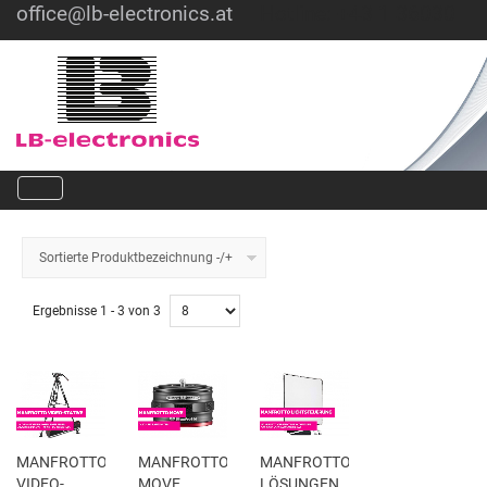
office@lb-electronics.at
Hotline: +43 1 36030
Sortierte Produktbezeichnung -/+
Ergebnisse 1 - 3 von 3
MANFROTTO
MANFROTTO
MANFROTTO
VIDEO-
MOVE
LÖSUNGEN