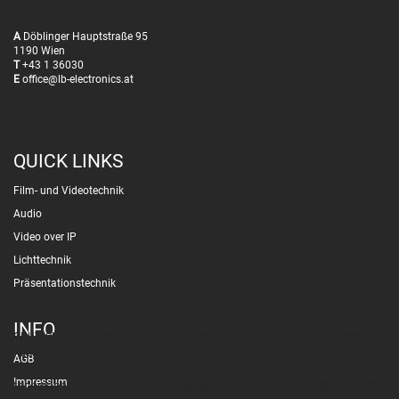
A
Döblinger Hauptstraße 95
1190 Wien
T
+43 1 36030
E
office@lb-electronics.at
QUICK LINKS
Film- und Videotechnik
Audio
Video over IP
Lichttechnik
Präsentationstechnik
INFO
Wir nutzen Cookies auf unserer Website. Einige von ihnen sind essenziell
für den Betrieb der Seite, während andere uns helfen, diese Website und
AGB
die Nutzererfahrung zu verbessern (Tracking Cookies). Sie können selbst
Impressum
entscheiden, ob Sie die Cookies zulassen möchten. Bitte beachten Sie,