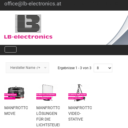
office@lb-electronics.at
Hotline: +43 1 36030
Hersteller Name -/+
Ergebnisse 1 - 3 von 3
MANFROTTO
MANFROTTO
MANFROTTO
MOVE
LÖSUNGEN
VIDEO-
FÜR DIE
STATIVE
LICHTSTEUERUNG