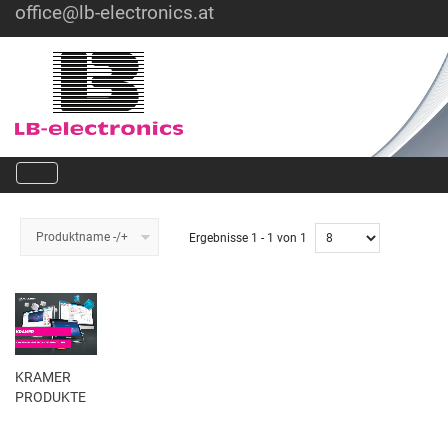
office@lb-electronics.at
Hotline: +43 1 36030
Produktname -/+
Ergebnisse 1 - 1 von 1
KRAMER
PRODUKTE