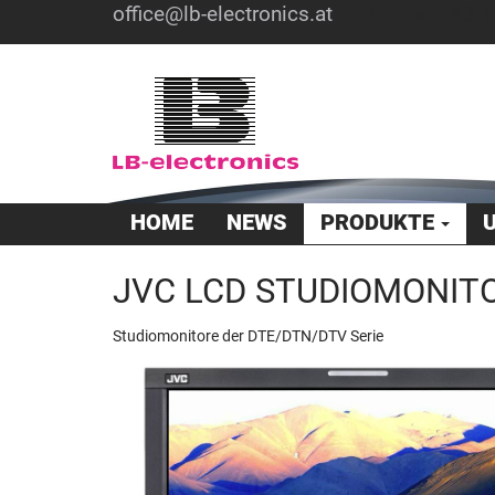
office@lb-electronics.at
Hotline: +43 1
HOME
NEWS
PRODUKTE
JVC LCD STUDIOMONIT
Studiomonitore der DTE/DTN/DTV Serie