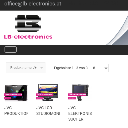
office@lb-electronics.at
Hotline: +43 1 36030
Produktname -/+
Ergebnisse 1 - 3 von 3
JVC
JVC LCD
JVC
PRODUKTIONSMONITORE
STUDIOMONITORE
ELEKTRONISCHE
SUCHER