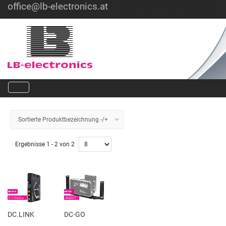
office@lb-electronics.at
Hotline: +43 1 36030
Sortierte Produktbezeichnung -/+
Ergebnisse 1 - 2 von 2
DC.LINK
DC-GO