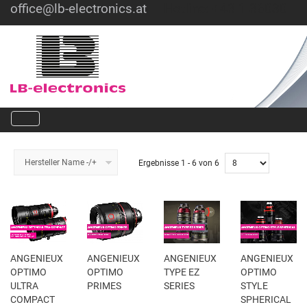
office@lb-electronics.at
Hotline: +43 1 36030
Hersteller Name -/+
Ergebnisse 1 - 6 von 6
ANGENIEUX
ANGENIEUX
ANGENIEUX
ANGENIEUX
OPTIMO
OPTIMO
TYPE EZ
OPTIMO
ULTRA
PRIMES
SERIES
STYLE
COMPACT
SPHERICAL