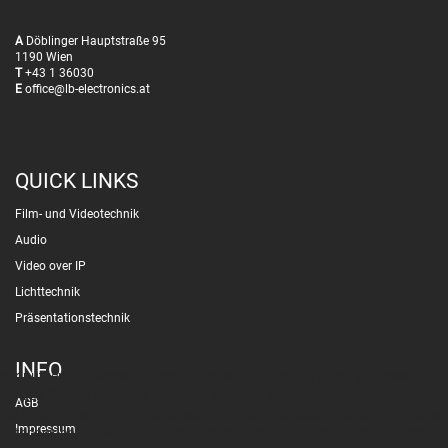
A
Döblinger Hauptstraße 95
1190 Wien
T
+43 1 36030
E
office@lb-electronics.at
QUICK LINKS
Film- und Videotechnik
Audio
Video over IP
Lichttechnik
Präsentationstechnik
INFO
Wir nutzen Cookies auf unserer Website. Einige von ihnen sind essenziell
für den Betrieb der Seite, während andere uns helfen, diese Website und
AGB
die Nutzererfahrung zu verbessern (Tracking Cookies). Sie können selbst
Impressum
entscheiden, ob Sie die Cookies zulassen möchten. Bitte beachten Sie,