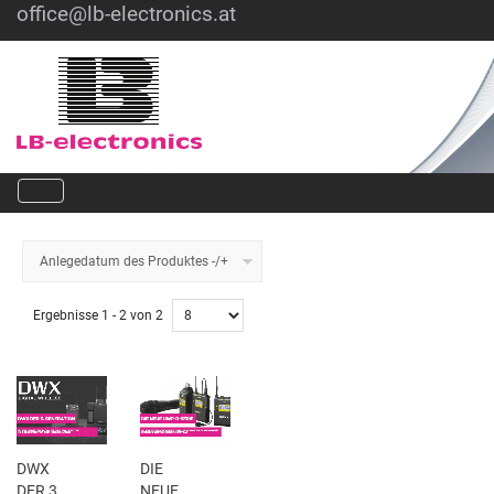
office@lb-electronics.at
Hotline: +43 1 36030
Anlegedatum des Produktes -/+
Ergebnisse 1 - 2 von 2
DWX
DIE
DER 3.
NEUE